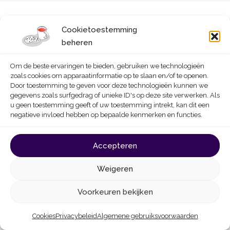
Cookietoestemming
beheren
Al onze diensten zijn volledig gratis en
Om de beste ervaringen te bieden, gebruiken we technologieën
zoals cookies om apparaatinformatie op te slaan en/of te openen.
niet-commercieel.
Door toestemming te geven voor deze technologieën kunnen we
gegevens zoals surfgedrag of unieke ID's op deze site verwerken. Als
u geen toestemming geeft of uw toestemming intrekt, kan dit een
negatieve invloed hebben op bepaalde kenmerken en functies.
Infopunt
Accepteren
Queteletplein 7
Weigeren
1210 Brussel
van dinsdag tot donderdag tussen 10u en
Voorkeuren bekijken
16u en zaterdag (buiten schoolvakanties)
van 13u tot 16u
Cookies
Privacybeleid
Algemene gebruiksvoorwaarden