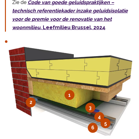
Zie de
Code van goede geluidspraktijken –
technisch referentiekader inzake geluidsisolatie
voor de premie voor de renovatie van het
woonmilieu
, Leefmilieu Brussel, 2024
.
1
2
3
4
5
6