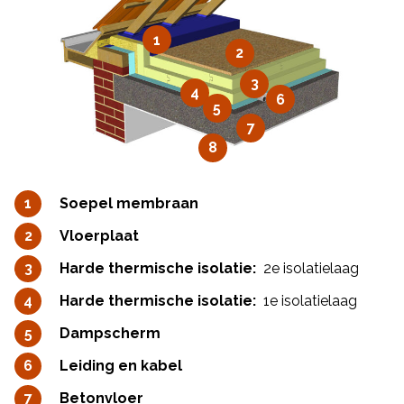
1
2
3
4
6
5
7
8
Soepel membraan
Vloerplaat
Harde thermische isolatie:
2e isolatielaag
Harde thermische isolatie:
1e isolatielaag
Dampscherm
Leiding en kabel
Betonvloer