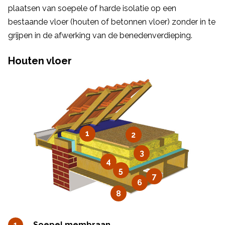
plaatsen van soepele of harde isolatie op een
bestaande vloer (houten of betonnen vloer) zonder in te
grijpen in de afwerking van de benedenverdieping.
Houten vloer
1
2
3
4
5
7
6
8
Soepel membraan