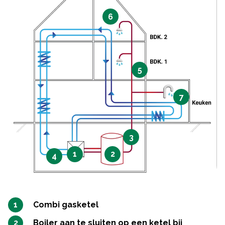
6
5
7
3
1
2
4
Combi gasketel
Boiler aan te sluiten op een ketel bij