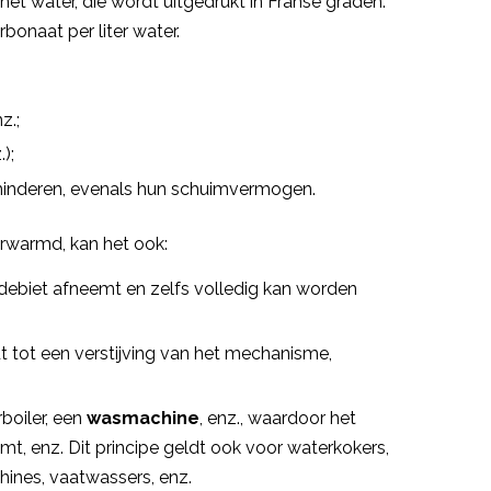
et water, die wordt uitgedrukt in Franse graden.
onaat per liter water.
z.;
);
minderen, evenals hun schuimvermogen.
rwarmd, kan het ook:
debiet afneemt en zelfs volledig kan worden
idt tot een verstijving van het mechanisme,
oiler, een
wasmachine
, enz., waardoor het
t, enz. Dit principe geldt ook voor waterkokers,
ines, vaatwassers, enz.