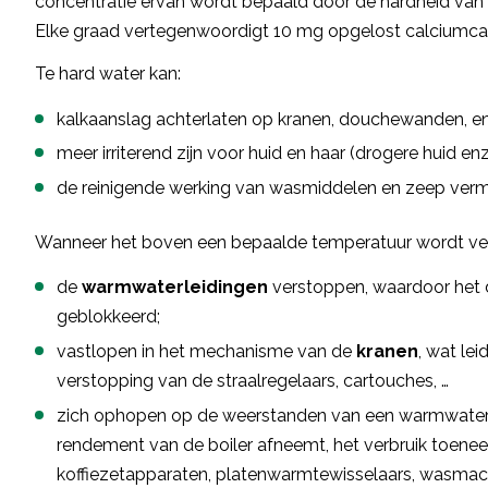
concentratie ervan wordt bepaald door de hardheid van h
Elke graad vertegenwoordigt 10 mg opgelost calciumcarb
Te hard water kan:
kalkaanslag achterlaten op kranen, douchewanden, en
meer irriterend zijn voor huid en haar (drogere huid enz.
de reinigende werking van wasmiddelen en zeep ver
Wanneer het boven een bepaalde temperatuur wordt ve
de
warmwaterleidingen
verstoppen, waardoor het 
geblokkeerd;
vastlopen in het mechanisme van de
kranen
, wat le
verstopping van de straalregelaars, cartouches, …
zich ophopen op de weerstanden van een warmwaterb
rendement van de boiler afneemt, het verbruik toeneem
koffiezetapparaten, platenwarmtewisselaars, wasmach