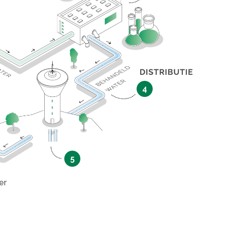
4
5
er