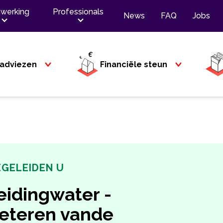
werking
Professionals
News
FAQ
Jobs
adviezen
Financiële steun
EGELEIDEN U
eidingwater -
beteren vande