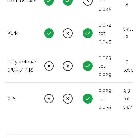
Cellulosewol
tot
18
0,045
0,032
13 tot
Kurk
tot
18
0,045
0,023
Polyurethaan
10
tot
(PUR / PIR)
tot 12
0,029
0,029
9,3
XPS
tot
tot
0,035
13,7