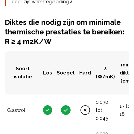
door zijn warmtegeleiding λ.
Diktes die nodig zijn om minimale
thermische prestaties te bereiken:
R ≥ 4 m2K/W
min.
Soort
λ
Los
Soepel
Hard
dikte
isolatie
(W/mK)
(cm)
0,030
13 tot
Glaswol
tot
18
0,045
0,030