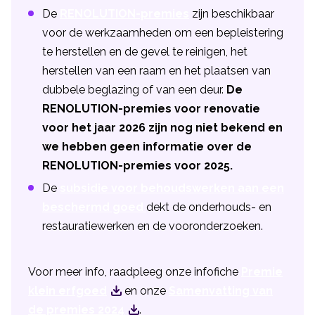
De
RENOLUTION-premies
zijn beschikbaar
voor de werkzaamheden om een bepleistering
te herstellen en de gevel te reinigen, het
herstellen van een raam en het plaatsen van
dubbele beglazing of van een deur.
De
RENOLUTION-premies voor renovatie
voor het jaar 2026 zijn nog niet bekend en
we hebben geen informatie over de
RENOLUTION-premies voor 2025.
De
subsidie voor behoudswerken aan een
beschermd goed
dekt de onderhouds- en
restauratiewerken en de vooronderzoeken.
Voor meer info, raadpleeg onze infofiche
Premie
klein erfgoed
en onze
Samenvatting van
de premies 2024
.