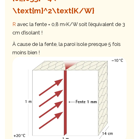
\text{m}^2\text{K/W}
R
avec la fente = 0,8 m
K/W soit l’équivalent de 3
2
cm d’isolant !
À cause de la fente, la paroi isole presque 5 fois
moins bien !