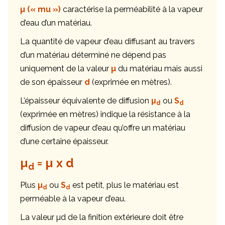
µ (« mu »)
caractérise la perméabilité à la vapeur
d’eau d’un matériau.
La quantité de vapeur d’eau diffusant au travers
d’un matériau déterminé ne dépend pas
uniquement de la valeur
µ
du matériau mais aussi
de son épaisseur
d
(exprimée en mètres).
L’épaisseur équivalente de diffusion
μ
ou
S
d
d
(exprimée en mètres) indique la résistance à la
diffusion de vapeur d’eau qu’offre un matériau
d’une certaine épaisseur.
µ
= µ x d
d
Plus
µ
ou
S
est petit, plus le matériau est
d
d
perméable à la vapeur d’eau.
La valeur µd de la finition extérieure doit être