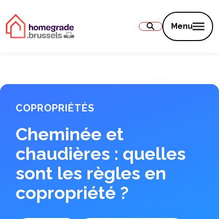
Contenu
Menu
COPROPRIÉTÉS
Cheminée et
chaudières : quelles
sont les règles en
copropriété ?