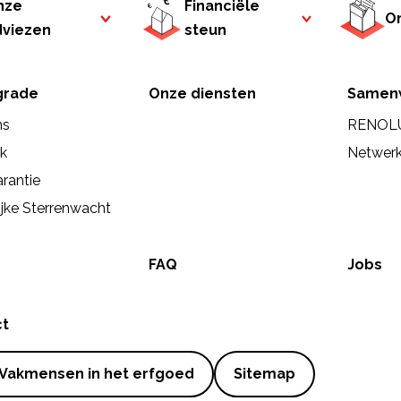
nze
Financiële
On
dviezen
steun
rade
Onze diensten
Samen
ns
RENOL
ek
Netwer
rantie
ijke Sterrenwacht
FAQ
Jobs
ct
Vakmensen in het erfgoed
Sitemap