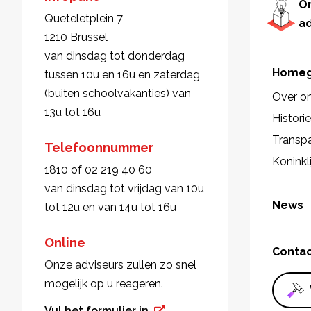
O
Queteletplein 7
a
1210 Brussel
van dinsdag tot donderdag
Homeg
tussen 10u en 16u en zaterdag
(buiten schoolvakanties) van
Over o
13u tot 16u
Histori
Transpa
Telefoonnummer
Koninkl
1810 of 02 219 40 60
van dinsdag tot vrijdag van 10u
News
tot 12u en van 14u tot 16u
Online
Conta
Onze adviseurs zullen zo snel
mogelijk op u reageren.
Vul het formulier in