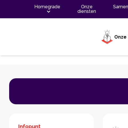
Inhoud
Homegrade
Onze
Samen
diensten
Onze 
Infopunt