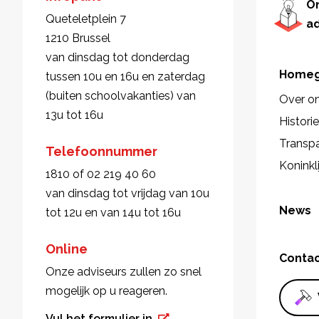
O
Queteletplein 7
a
1210 Brussel
van dinsdag tot donderdag
Homeg
tussen 10u en 16u en zaterdag
(buiten schoolvakanties) van
Over o
13u tot 16u
Histori
Transpa
Telefoonnummer
Koninkl
1810 of 02 219 40 60
van dinsdag tot vrijdag van 10u
News
tot 12u en van 14u tot 16u
Online
Conta
Onze adviseurs zullen zo snel
mogelijk op u reageren.
Vul het formulier in