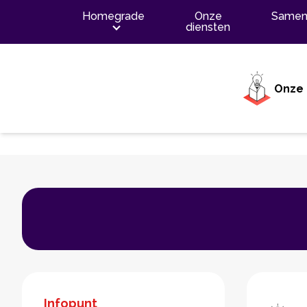
Inhoud
Homegrade
Onze
Samen
diensten
Onze 
Infopunt