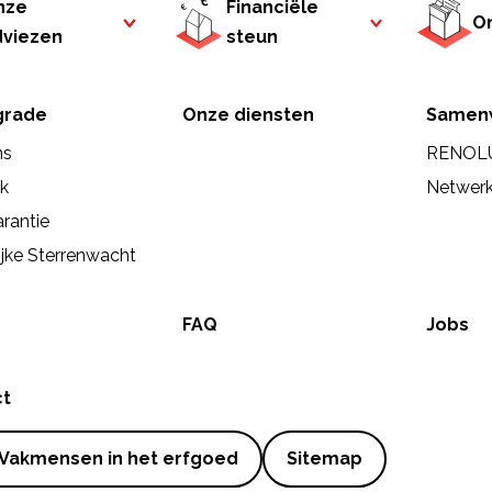
nze
Financiële
On
dviezen
steun
rade
Onze diensten
Samen
ns
RENOL
ek
Netwer
rantie
ijke Sterrenwacht
FAQ
Jobs
ct
Vakmensen in het erfgoed
Sitemap