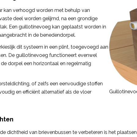
ur kan verhoogd worden met behulp van
 vaste deel worden gelijmd, na een grondige
vlak. Een guillotinevoeg kan geplaatst worden in
aangebracht in de benedendorpel.
erkieslijk dit systeem in een plint, toegevoegd aan
tsen. De guillotinevoeg functioneert evenwel
de dorpel een horizontaal en regelmatig
rsteldichting, of zelfs een eenvoudige stoffen
Guillotinev
oudig en efficiënt alternatief als de vloer
chten
e dichtheid van brievenbussen te verbeteren is het plaatsen