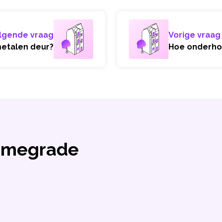
lgende vraag
Vorige vraag
metalen deur?
Hoe onderhou
Homegrade