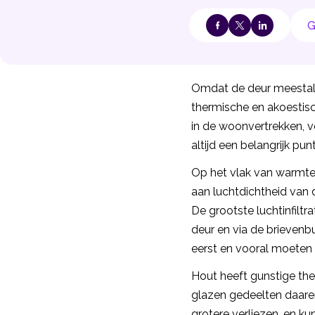
G
Omdat de deur meestal 
thermische en akoestisc
in de woonvertrekken, vo
altijd een belangrijk punt
Op het vlak van warmte
aan luchtdichtheid van
De grootste luchtinfiltr
deur en via de brievenb
eerst en vooral moeten
Hout heeft gunstige th
glazen gedeelten daare
grotere verliezen, en k