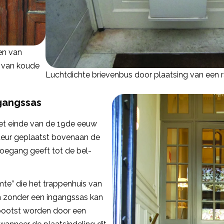
en van
 van koude
Luchtdichte brievenbus door plaatsing van een
gangssas
het einde van de 19de eeuw
eur geplaatst bovenaan de
oegang geeft tot de bel-
mte” die het trappenhuis van
zen zonder een ingangssas kan
bootst worden door een