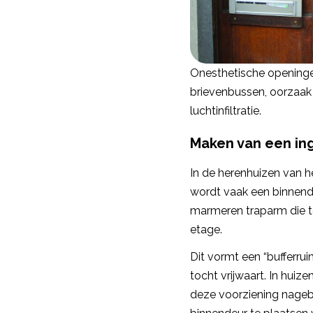
Onesthetische opening
brievenbussen, oorzaak
luchtinfiltratie.
Maken van een in
In de herenhuizen van 
wordt vaak een binnend
marmeren traparm die t
etage.
Dit vormt een “bufferrui
tocht vrijwaart. In hui
deze voorziening nage