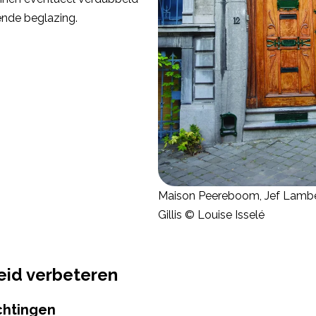
ende beglazing.
Maison Peereboom, Jef Lambea
Gillis © Louise Isselé
eid verbeteren
chtingen