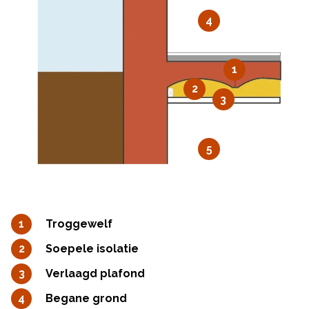
4
1
2
3
5
Troggewelf
Soepele isolatie
Verlaagd plafond
Begane grond