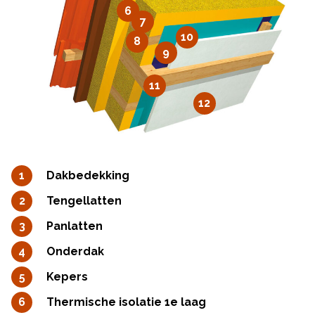
6
7
10
8
9
11
12
Dakbedekking
Tengellatten
Panlatten
Onderdak
Kepers
Thermische isolatie 1e laag