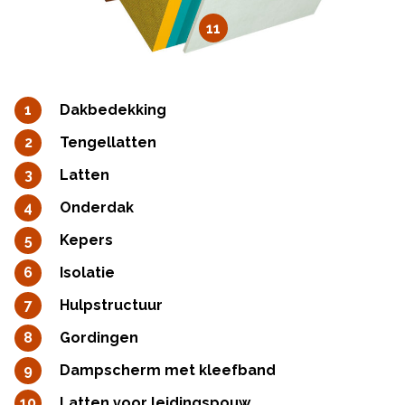
11
Dakbedekking
Tengellatten
Latten
Onderdak
Kepers
Isolatie
Hulpstructuur
Gordingen
Dampscherm met kleefband
Latten voor leidingspouw