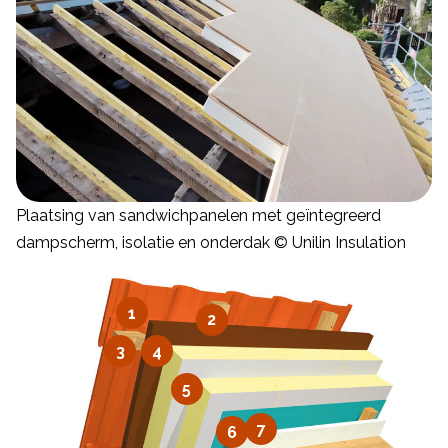
Plaatsing van sandwichpanelen met geïntegreerd
dampscherm, isolatie en onderdak © Unilin Insulation
1
2
3
4
5
7
6