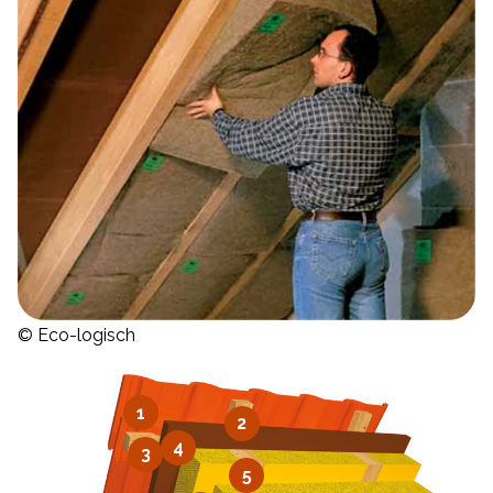
© Eco-logisch
1
2
4
3
5