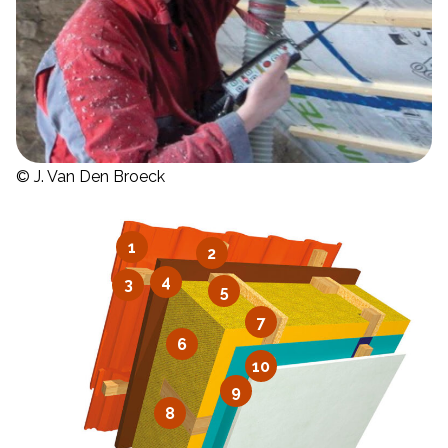
© J. Van Den Broeck
1
2
4
3
5
7
6
10
9
8