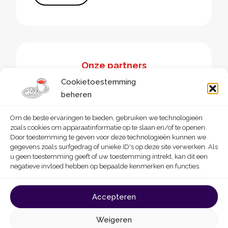
Onze partners
Cookietoestemming
beheren
Om de beste ervaringen te bieden, gebruiken we technologieën
zoals cookies om apparaatinformatie op te slaan en/of te openen.
Door toestemming te geven voor deze technologieën kunnen we
gegevens zoals surfgedrag of unieke ID's op deze site verwerken. Als
u geen toestemming geeft of uw toestemming intrekt, kan dit een
negatieve invloed hebben op bepaalde kenmerken en functies.
© 2026 - Homegrade
Made with
by
Deligraph
love
Accepteren
Algemene gebruiksvoorwaarden
Cookies
Weigeren
Privacybeleid