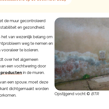
oet de muur gecontroleerd
stabiliteit en gezondheid.
 is het van wezenlijk belang om
chtprobleem weg te nemen en
vooraleer te isoleren.
t over het algemeen
van een vochtwering door
 producten
in de muren.
s van een spouw, moet deze
rkant dichtgemaakt worden
Opstijgend vocht ©
BTR
oorkomen.