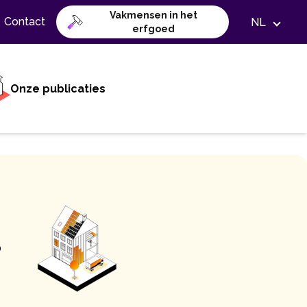
Vakmensen in het
Contact
NL
erfgoed
Onze publicaties
?