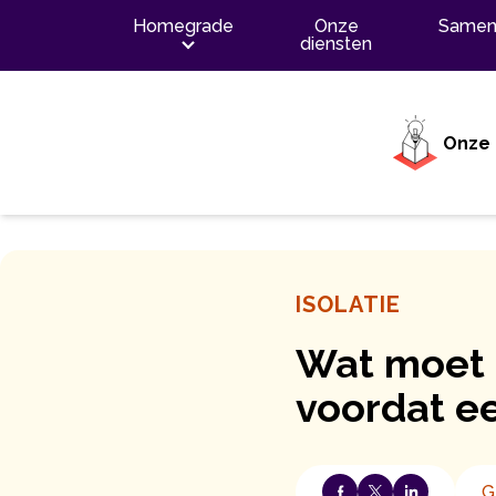
Inhoud
Homegrade
Onze
Samen
diensten
Onze 
ISOLATIE
Wat moet 
voordat e
G