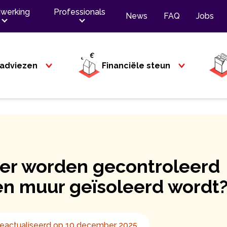
werking
Professionals
News
FAQ
Jobs
adviezen
Financiële steun
er worden gecontroleerd
en muur geïsoleerd wordt
eactualiseerd op 10 december 2025