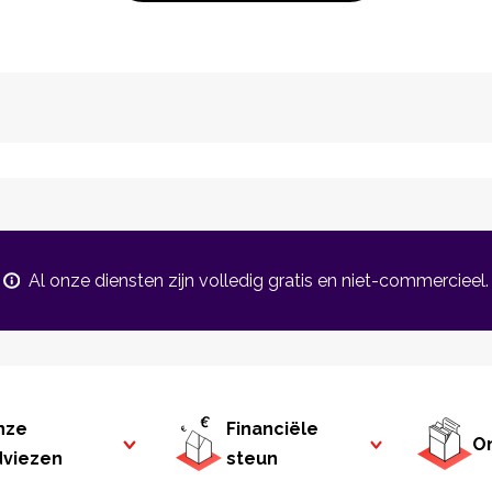
Al onze diensten zijn volledig gratis en niet-commercieel.
nze
Financiële
On
dviezen
steun