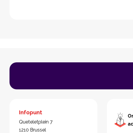
Infopunt
O
Queteletplein 7
a
1210 Brussel