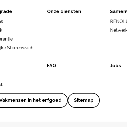
rade
Onze diensten
Samen
ns
RENOL
ek
Netwer
rantie
ijke Sterrenwacht
FAQ
Jobs
ct
Vakmensen in het erfgoed
Sitemap