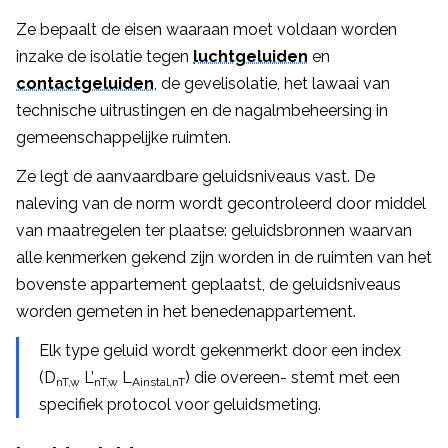
Ze bepaalt de eisen waaraan moet voldaan worden
inzake de isolatie tegen
luchtgeluiden
en
contactgeluiden
, de gevelisolatie, het lawaai van
technische uitrustingen en de nagalmbeheersing in
gemeenschappelijke ruimten.
Ze legt de aanvaardbare geluidsniveaus vast. De
naleving van de norm wordt gecontroleerd door middel
van maatregelen ter plaatse: geluidsbronnen waarvan
alle kenmerken gekend zijn worden in de ruimten van het
bovenste appartement geplaatst, de geluidsniveaus
worden gemeten in het benedenappartement.
Elk type geluid wordt gekenmerkt door een index
(D
L’
L
) die overeen- stemt met een
nT,w
nT,w
Ainstal,nT
specifiek protocol voor geluidsmeting.