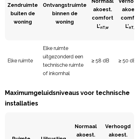
Normaal
Verhoo
Zendruimte
Ontvangstruimte
akoest.
akoest
buiten de
binnen de
comfort
comfor
woning
woning
L’
L’
nT,w
nT,w
Elke ruimte
uitgezonderd een
Elke ruimte
≥ 58 dB
≥ 50 dB
technische ruimte
of inkomhal
Maximumgeluidsniveaus voor technische
installaties
Normaal
Verhoogd
akoest.
akoest.
Ruimte
Uitrusting