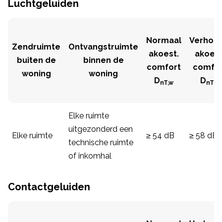
Luchtgeluiden
Normaal
Verhoo
Zendruimte
Ontvangstruimte
akoest.
akoest
buiten de
binnen de
comfort
comfor
woning
woning
D
D
nT,w
nT,w
Elke ruimte
uitgezonderd een
Elke ruimte
≥ 54 dB
≥ 58 dB
technische ruimte
of inkomhal
Contactgeluiden