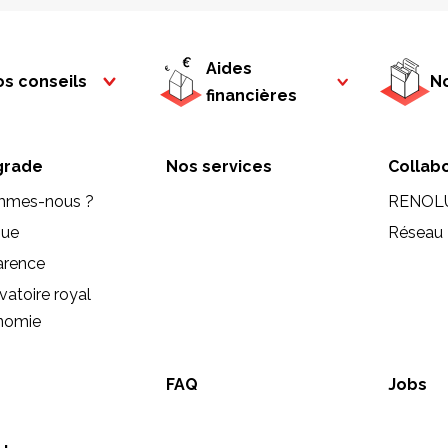
Aides
s conseils
No
financières
rade
Nos services
Collab
mmes-nous ?
RENOL
que
Réseau 
arence
vatoire royal
onomie
FAQ
Jobs