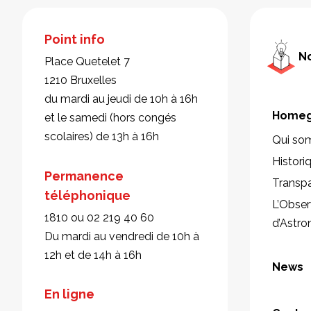
Point info
No
Place Quetelet 7
1210 Bruxelles
du mardi au jeudi de 10h à 16h
Homeg
et le samedi (hors congés
scolaires) de 13h à 16h
Qui so
Histori
Permanence
Transp
téléphonique
L’Obser
1810 ou 02 219 40 60
d’Astr
Du mardi au vendredi de 10h à
12h et de 14h à 16h
News
En ligne