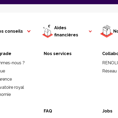
Aides
s conseils
No
financières
rade
Nos services
Collab
mmes-nous ?
RENOL
que
Réseau 
arence
vatoire royal
onomie
FAQ
Jobs