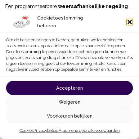
Een programmeerbare
weersafhankelijke regeling
zorgt voor nog meer besparingen.
Cookietoestemming
beheren
Om de beste ervaringen te bieden, gebruiken we technologieën
zoals cookies om apparaatinformatie op te slaan en/of te openen.
Het werk moet worden uitgevoerd met de hulp
Door toestemming te geven voor deze technologieën kunnen we
van een professioneel die ervoor zorgt dat de
gegevens zoals surfgedrag of unieke ID's op deze site verwerken. Als
nieuwe regeling compatibel is met het bestaande
u geen toestemming geeft of uw toestemming intrekt, kan dit een
negatieve invloed hebben op bepaalde kenmerken en functies.
systeem. Wanneer een weersafhankelijke regeling
wordt geplaatst, controleert hij meer bepaald of
Accepteren
de ketel op lage temperatuur (risico op corrosie)
of op nuldebiet kan werken.
Weigeren
Voorkeuren bekijken
Cookies
Privacybeleid
Algemene gebruiksvoorwaarden
Plaats thermostatische kranen