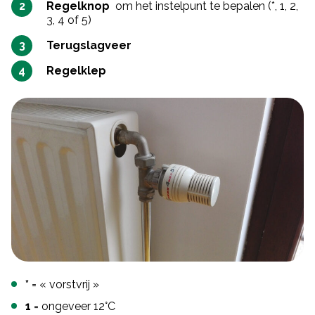
Regelknop
om het instelpunt te bepalen (*, 1, 2,
3, 4 of 5)
Terugslagveer
Regelklep
*
= « vorstvrij »
1
= ongeveer 12°C