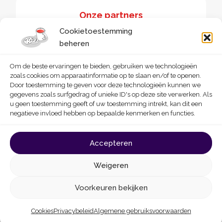
Onze partners
Cookietoestemming
beheren
Om de beste ervaringen te bieden, gebruiken we technologieën
zoals cookies om apparaatinformatie op te slaan en/of te openen.
Door toestemming te geven voor deze technologieën kunnen we
gegevens zoals surfgedrag of unieke ID's op deze site verwerken. Als
u geen toestemming geeft of uw toestemming intrekt, kan dit een
negatieve invloed hebben op bepaalde kenmerken en functies.
© 2026 - Homegrade
Made with
by
Deligraph
love
Accepteren
Algemene gebruiksvoorwaarden
Cookies
Weigeren
Privacybeleid
Toegankelijkheidsverklaring
Voorkeuren bekijken
Cookies
Privacybeleid
Algemene gebruiksvoorwaarden