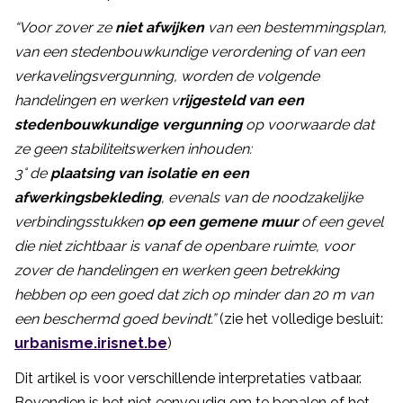
“Voor zover ze
niet afwijken
van een bestemmingsplan,
van een stedenbouwkundige verordening of van een
verkavelingsvergunning, worden de volgende
handelingen en werken v
rijgesteld van een
stedenbouwkundige vergunning
op voorwaarde dat
ze geen stabiliteitswerken inhouden:
3° de
plaatsing van isolatie en een
afwerkingsbekleding
, evenals van de noodzakelijke
verbindingsstukken
op een gemene muur
of een gevel
die niet zichtbaar is vanaf de openbare ruimte, voor
zover de handelingen en werken geen betrekking
hebben op een goed dat zich op minder dan 20 m van
een beschermd goed bevindt.”
(zie het volledige besluit:
urbanisme.irisnet.be
)
Dit artikel is voor verschillende interpretaties vatbaar.
Bovendien is het niet eenvoudig om te bepalen of het