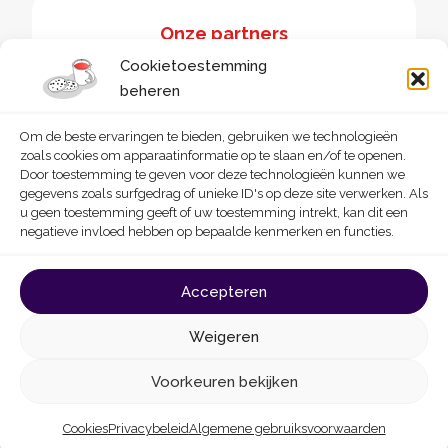
Onze partners
Cookietoestemming
beheren
Om de beste ervaringen te bieden, gebruiken we technologieën
zoals cookies om apparaatinformatie op te slaan en/of te openen.
Door toestemming te geven voor deze technologieën kunnen we
gegevens zoals surfgedrag of unieke ID's op deze site verwerken. Als
u geen toestemming geeft of uw toestemming intrekt, kan dit een
negatieve invloed hebben op bepaalde kenmerken en functies.
© 2026 - Homegrade
Made with
by
Deligraph
love
Accepteren
Algemene gebruiksvoorwaarden
Cookies
Weigeren
Privacybeleid
Toegankelijkheidsverklaring
Voorkeuren bekijken
Cookies
Privacybeleid
Algemene gebruiksvoorwaarden