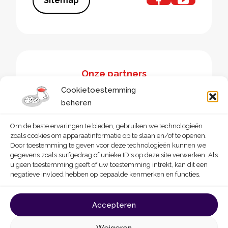
Sitemap
Onze partners
Cookietoestemming
beheren
Om de beste ervaringen te bieden, gebruiken we technologieën
zoals cookies om apparaatinformatie op te slaan en/of te openen.
Door toestemming te geven voor deze technologieën kunnen we
gegevens zoals surfgedrag of unieke ID's op deze site verwerken. Als
u geen toestemming geeft of uw toestemming intrekt, kan dit een
negatieve invloed hebben op bepaalde kenmerken en functies.
© 2026 - Homegrade
Made with
by
Deligraph
love
Accepteren
Algemene gebruiksvoorwaarden
Cookies
Weigeren