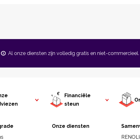
Al onze diensten zijn volledig gratis en niet-commercieel.
nze
Financiële
On
dviezen
steun
rade
Onze diensten
Samen
ns
RENOL