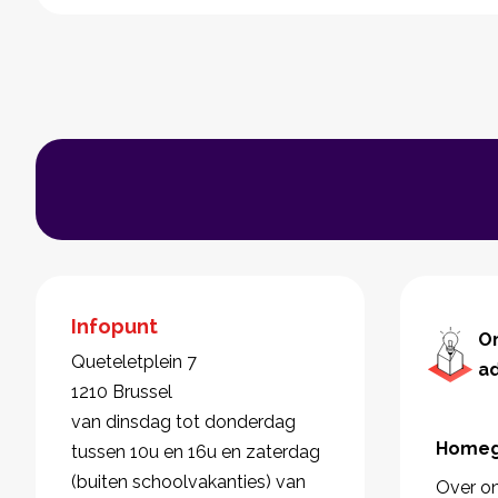
Infopunt
O
Queteletplein 7
a
1210 Brussel
van dinsdag tot donderdag
Homeg
tussen 10u en 16u en zaterdag
(buiten schoolvakanties) van
Over o