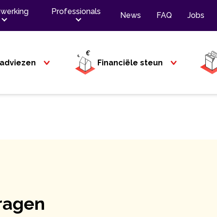
werking
Professionals
News
FAQ
Jobs
adviezen
Financiële steun
ragen